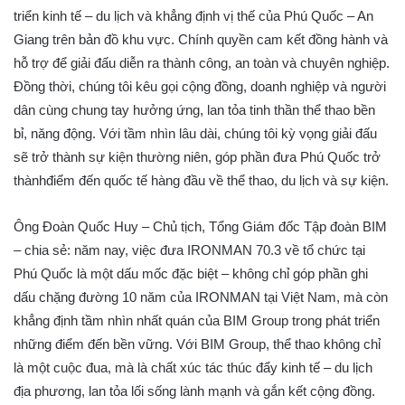
triển kinh tế – du lịch và khẳng định vị thế của Phú Quốc – An
Giang trên bản đồ khu vực. Chính quyền cam kết đồng hành và
hỗ trợ để giải đấu diễn ra thành công, an toàn và chuyên nghiệp.
Đồng thời, chúng tôi kêu gọi cộng đồng, doanh nghiệp và người
dân cùng chung tay hưởng ứng, lan tỏa tinh thần thể thao bền
bỉ, năng động. Với tầm nhìn lâu dài, chúng tôi kỳ vọng giải đấu
sẽ trở thành sự kiện thường niên, góp phần đưa Phú Quốc trở
thànhđiểm đến quốc tế hàng đầu về thể thao, du lịch và sự kiện.
Ông Đoàn Quốc Huy – Chủ tịch, Tổng Giám đốc Tập đoàn BIM
– chia sẻ: năm nay, việc đưa IRONMAN 70.3 về tổ chức tại
Phú Quốc là một dấu mốc đặc biệt – không chỉ góp phần ghi
dấu chặng đường 10 năm của IRONMAN tại Việt Nam, mà còn
khẳng định tầm nhìn nhất quán của BIM Group trong phát triển
những điểm đến bền vững. Với BIM Group, thể thao không chỉ
là một cuộc đua, mà là chất xúc tác thúc đẩy kinh tế – du lịch
địa phương, lan tỏa lối sống lành mạnh và gắn kết cộng đồng.