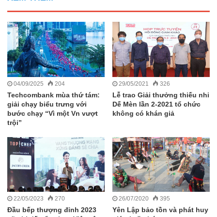
04/09/2025
204
29/05/2021
326
Techcombank mùa thứ tám:
Lễ trao Giải thưởng thiếu nhi
giải chạy biểu trưng với
Dế Mèn lần 2-2021 tổ chức
bước chạy “Vì một Vn vượt
không có khán giả
trội”
22/05/2023
270
26/07/2020
395
Đầu bếp thượng đỉnh 2023
Yên Lập bảo tồn và phát huy