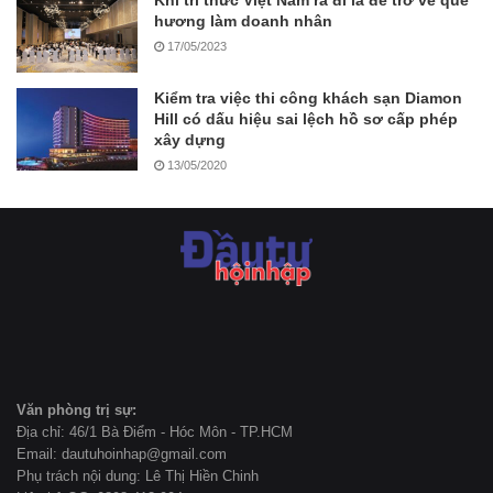
Khi trí thức Việt Nam ra đi là để trở về quê
hương làm doanh nhân
17/05/2023
Kiểm tra việc thi công khách sạn Diamon
Hill có dấu hiệu sai lệch hồ sơ cấp phép
xây dựng
13/05/2020
Văn phòng trị sự:
Địa chỉ: 46/1 Bà Điểm - Hóc Môn - TP.HCM
Email: dautuhoinhap@gmail.com
Phụ trách nội dung: Lê Thị Hiền Chinh