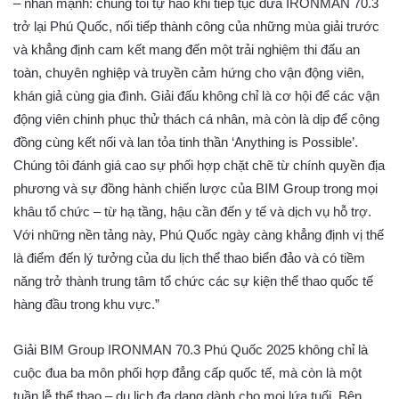
– nhấn mạnh: chúng tôi tự hào khi tiếp tục đưa IRONMAN 70.3
trở lại Phú Quốc, nối tiếp thành công của những mùa giải trước
và khẳng định cam kết mang đến một trải nghiệm thi đấu an
toàn, chuyên nghiệp và truyền cảm hứng cho vận động viên,
khán giả cùng gia đình. Giải đấu không chỉ là cơ hội để các vận
động viên chinh phục thử thách cá nhân, mà còn là dịp để cộng
đồng cùng kết nối và lan tỏa tinh thần ‘Anything is Possible’.
Chúng tôi đánh giá cao sự phối hợp chặt chẽ từ chính quyền địa
phương và sự đồng hành chiến lược của BIM Group trong mọi
khâu tổ chức – từ hạ tầng, hậu cần đến y tế và dịch vụ hỗ trợ.
Với những nền tảng này, Phú Quốc ngày càng khẳng định vị thế
là điểm đến lý tưởng của du lịch thể thao biển đảo và có tiềm
năng trở thành trung tâm tổ chức các sự kiện thể thao quốc tế
hàng đầu trong khu vực.”
Giải BIM Group IRONMAN 70.3 Phú Quốc 2025 không chỉ là
cuộc đua ba môn phối hợp đẳng cấp quốc tế, mà còn là một
tuần lễ thể thao – du lịch đa dạng dành cho mọi lứa tuổi. Bên