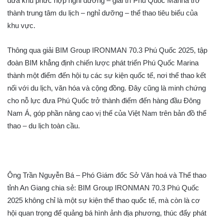
đưa khu phức hợp nghỉ dưỡng – giải trí Phu Quoc Marina trở
thành trung tâm du lịch – nghỉ dưỡng – thể thao tiêu biểu của
khu vực.
Thông qua giải BIM Group IRONMAN 70.3 Phú Quốc 2025, tập
đoàn BIM khẳng định chiến lược phát triển Phú Quốc Marina
thành một điểm đến hội tụ các sự kiện quốc tế, nơi thể thao kết
nối với du lịch, văn hóa và cộng đồng. Đây cũng là minh chứng
cho nỗ lực đưa Phú Quốc trở thành điểm đến hàng đầu Đông
Nam Á, góp phần nâng cao vị thế của Việt Nam trên bản đồ thể
thao – du lịch toàn cầu.
Ông Trần Nguyễn Bá – Phó Giám đốc Sở Văn hoá và Thể thao
tỉnh An Giang chia sẻ: BIM Group IRONMAN 70.3 Phú Quốc
2025 không chỉ là một sự kiện thể thao quốc tế, mà còn là cơ
hội quan trọng để quảng bá hình ảnh địa phương, thúc đẩy phát