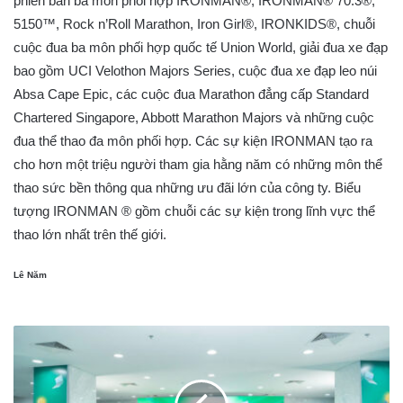
phiên bản ba môn phối hợp IRONMAN®, IRONMAN® 70.3®,
5150™, Rock n’Roll Marathon, Iron Girl®, IRONKIDS®, chuỗi
cuộc đua ba môn phối hợp quốc tế Union World, giải đua xe đạp
bao gồm UCI Velothon Majors Series, cuộc đua xe đạp leo núi
Absa Cape Epic, các cuộc đua Marathon đẳng cấp Standard
Chartered Singapore, Abbott Marathon Majors và những cuộc
đua thể thao đa môn phối hợp. Các sự kiện IRONMAN tạo ra
cho hơn một triệu người tham gia hằng năm có những môn thể
thao sức bền thông qua những ưu đãi lớn của công ty. Biểu
tượng IRONMAN ® gồm chuỗi các sự kiện trong lĩnh vực thể
thao lớn nhất trên thế giới.
Lê Năm