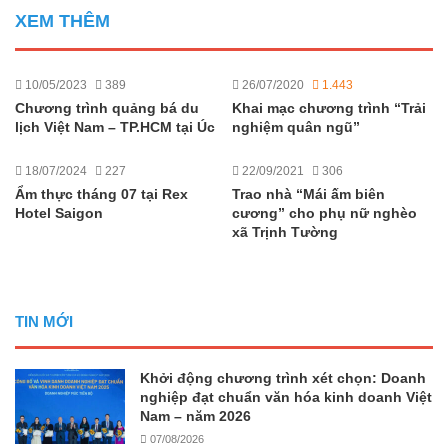
XEM THÊM
10/05/2023
389
26/07/2020
1.443
Chương trình quảng bá du
Khai mạc chương trình “Trải
lịch Việt Nam – TP.HCM tại Úc
nghiệm quân ngũ”
18/07/2024
227
22/09/2021
306
Ẩm thực tháng 07 tại Rex
Trao nhà “Mái ấm biên
Hotel Saigon
cương” cho phụ nữ nghèo
xã Trịnh Tường
TIN MỚI
Khởi động chương trình xét chọn: Doanh
nghiệp đạt chuẩn văn hóa kinh doanh Việt
Nam – năm 2026
07/08/2026