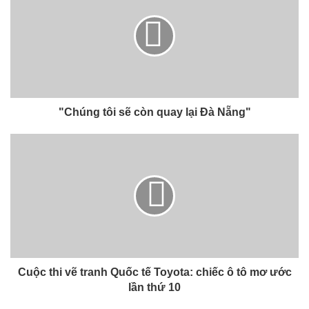
"Chúng tôi sẽ còn quay lại Đà Nẵng"
Cuộc thi vẽ tranh Quốc tế Toyota: chiếc ô tô mơ ước
lần thứ 10