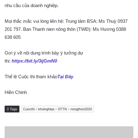
nhu cầu của doanh nghiệp.
Mọi thắc mắc vui lòng liên hệ: Trung tâm BSA: Ms Thuỳ 0937
201 797. Ban Thanh nien nông thôn (TWĐ): Ms Hương 0388
638 605
Gợi ý về nội dung trình bày ý tưởng dự
thi:
https://bit.ly/3ijGmN0
Thể lệ Cuộc thi tham khảo
Tại Đây
Hiền Chinh
Tags
Cuocthi – khoinghiep – STTN – nongthon2020