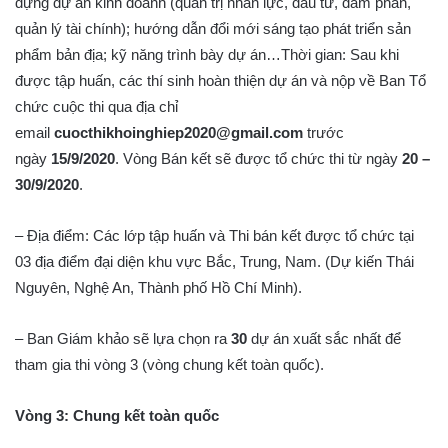
dựng dự án kinh doanh (quản trị nhân lực, đầu tư, đàm phán,
quản lý tài chính); hướng dẫn đổi mới sáng tạo phát triển sản
phẩm bản địa; kỹ năng trình bày dự án…Thời gian: Sau khi
được tập huấn, các thí sinh hoàn thiện dự án và nộp về Ban Tổ
chức cuộc thi qua địa chỉ
email
c
uocthikhoinghiep2020@gmail.com
trước
ngày
15/9/2020
. Vòng Bán kết sẽ được tổ chức thi từ ngày
20 –
30/9/2020
.
– Địa điểm: Các lớp tập huấn và Thi bán kết được tổ chức tại
03 địa điểm đại diện khu vực Bắc, Trung, Nam. (Dự kiến Thái
Nguyên, Nghệ An, Thành phố Hồ Chí Minh).
– Ban Giám khảo sẽ lựa chọn ra
30
dự án xuất sắc nhất để
tham gia thi vòng 3 (vòng chung kết toàn quốc).
Vòng 3: Chung kết toàn quốc