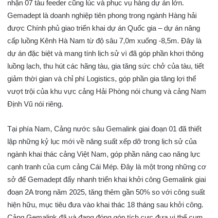
nhận 07 tàu feeder cũng lúc và phục vụ hàng dự án lớn.
Gemadept là doanh nghiệp tiên phong trong ngành Hàng hải
được Chính phủ giao triển khai dự án Quốc gia – dự án nâng
cấp luồng Kênh Hà Nam từ độ sâu 7,0m xuống -8,5m. Đây là
dự án đặc biệt và mang tính lịch sử vì đã góp phần khơi thông
luồng lạch, thu hút các hãng tàu, gia tăng sức chở của tàu, tiết
giảm thời gian và chỉ phí Logistics, góp phần gia tăng lợi thể
vượt trội của khu vực cảng Hải Phòng nói chung và cảng Nam
Định Vũ nói riêng.
Tại phía Nam, Cảng nước sâu Gemalink giai đoạn 01 đã thiết
lập những kỷ lục mới về năng suất xếp dỡ trong lịch sử của
ngành khai thác cảng Việt Nam, góp phần nâng cao năng lực
cạnh tranh của cụm cảng Cái Mép. Đây là một trong những cơ
sở để Gemadept đẩy nhanh triển khai khởi công Gemalink giai
đoạn 2A trong năm 2025, tăng thêm gần 50% so với công suất
hiện hữu, mục tiêu đưa vào khai thác 18 tháng sau khởi công.
Cảng Gemalink đã và đang đóng góp tích cực đưa vị thế cụm