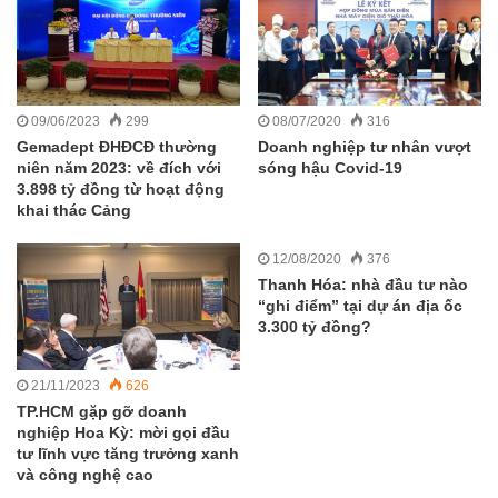
09/06/2023
299
08/07/2020
316
Gemadept ĐHĐCĐ thường
Doanh nghiệp tư nhân vượt
niên năm 2023: về đích với
sóng hậu Covid-19
3.898 tỷ đồng từ hoạt động
khai thác Cảng
12/08/2020
376
Thanh Hóa: nhà đầu tư nào
“ghi điểm” tại dự án địa ốc
3.300 tỷ đồng?
21/11/2023
626
TP.HCM gặp gỡ doanh
nghiệp Hoa Kỳ: mời gọi đầu
tư lĩnh vực tăng trưởng xanh
và công nghệ cao