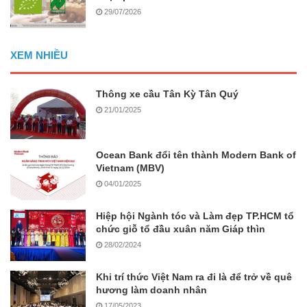
29/07/2026
XEM NHIỀU
Thông xe cầu Tân Kỳ Tân Quý
21/01/2025
Ocean Bank đổi tên thành Modern Bank of
Vietnam (MBV)
04/01/2025
Hiệp hội Ngành tóc và Làm đẹp TP.HCM tổ
chức giỗ tổ đầu xuân năm Giáp thìn
28/02/2024
Khi trí thức Việt Nam ra đi là để trở về quê
hương làm doanh nhân
17/05/2023