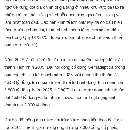
ngờ về xung đột địa chính trị gia tăng ở nhiều khu vực đã tạo ra
những rủi ro khó lường về chuỗi cung ứng, giá năng lượng và
lạm phát toàn cầu. Các nền kinh tế lớn như Mỹ đã có dấu hiệu
tăng trưởng chậm lại, thậm chí ghi nhận tăng trưởng âm đầu
tiên trong Quý 01/2025, do áp lực lạm phát và chính sách thuế
quan mới của Mỹ.
Năm 2025 là năm “về đích” quan trọng của Gemadept để hoàn
thành Tầm nhìn 2005. Đại hội đồng cổ đông Gemadept đã thông
qua các chỉ tiêu kế hoạch năm 2025, với doanh thu thuần là
4.850 tỷ đồng, lợi nhuận trước thuế từ hoạt động kinh doanh là
1.800 tỷ đồng. Năm 2025, HD9QT đưa ra mức doanh thu thuần
đạt 4.950 tỷ đồng và lợi nhuận trước thuế từ hoạt động kinh
doanh đạt 2.000 tỷ đồng
Đại hội đã thông qua mức chi trả cổ tức bằng tiền theo tỷ lệ chị
trả là 20% mệnh giá (tương ong đương 2.000 đồng cổ phiếu)